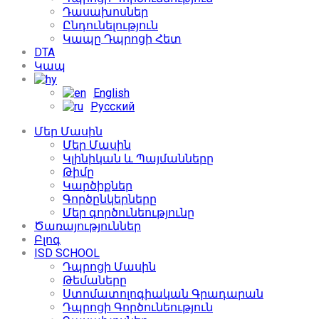
Դասախոսներ
Ընդունելություն
Կապը Դպրոցի Հետ
DTA
Կապ
English
Русский
Մեր Մասին
Մեր Մասին
Կլինիկան և Պայմանները
Թիմը
Կարծիքներ
Գործընկերները
Մեր գործունեությունը
Ծառայություններ
Բլոգ
ISD SCHOOL
Դպրոցի Մասին
Թեմաները
Ստոմատոլոգիական Գրադարան
Դպրոցի Գործունեություն