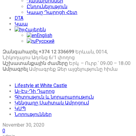
Դասախոսներ
Ընդունելություն
Կապը Դպրոցի Հետ
DTA
Կապ
Հայերեն
English
Русский
Զանգահարել +374 12 336699
Երևան, 0014,
Նիկողայոս Ադոնց 6/1 փողոց
Աշխատանքային ժամերը
Երկ. – Ուրբ.՝ 09։00 – 18։00
Ամրագրել
Ամրագրեք Ձեր այցելությունը հիմա
Lifestyle at White Castle
Այ-Էս-Դի Դպրոց
Գիտություն և նորարարություն
Կենցաղը Սպիտակ Ամրոցում
ԿՍՊ
Նորություններ
November 30, 2020
0