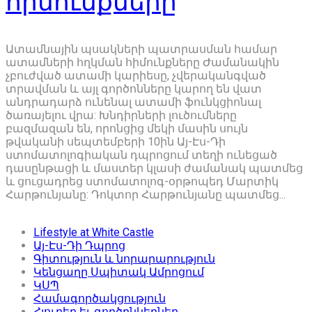
հիմունքները
Ատամնային պսակների պատրասման համար
ատամների հղկման հիմունքները Ժամանակին
չբուժված ատամի կարիեսը, չվերականգված
տրավման և այլ գործոնները կարող են վատ
անդրադարձ ունենալ ատամի ֆունկցիոնալ
ծառայելու վրա: Խնդիրների լուծումները
բազմազան են, որոնցից մեկի մասին սույն
թվականի սեպտեմբերի 10ին Այ-Էս-Դի
ստոմատոլոգիական դպրոցում տեղի ունեցած
դասընթացի և մաստեր կլասի ժամանակ պատմեց
և ցուցադրեց ստոմատոլոգ-օրթոպեդ Մարտիկ
Հարթունյանը: Դոկտոր Հարթունյանը պատմեց...
Lifestyle at White Castle
Այ-Էս-Դի Դպրոց
Գիտություն և նորարարություն
Կենցաղը Սպիտակ Ամրոցում
ԿՍՊ
Համագործակցություն
Հյուրեր եւ գործընկերներ