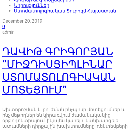
Նորություններ
Ստոմատոլոգիական Տուրիզմ Հայաստան
December 20, 2019
0
admin
ԴԱՎԻԹ ԳՐԻԳՈՐՅԱՆ
“ՄԻՋԴԻՍՑԻՊԼԻՆԱՐ
ՍՏՈՄԱՏՈԼՈԳԻԱԿԱՆ
ՄՈՏԵՑՈՒՄ”
Ախտորոշման և բուժման ինչպիսի մոտեցումներ և
ինչ մեթոդներ են կիրառվում ժամանակակից
օրթոդոնտիայում, ինչպես կարելի կանխարգելել
ատամների դիրքային խախտումները, դեկտեմբերի