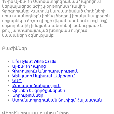
19-ին Այ-Էս-Դի Ստոմատոլոգիական Դպրոցում
ներկայացրեց բժիշկ-օրթոդոնտ Դավիթ
Գրիգորյանը: Հատուկ նախատեսված մոդելների
վրա ուսանողներն իրենց ձեռքով իրականացրեցին
մոլյարների ճիշտ դիրքի վերականգնում (uprighting)
օրթոդոնտիկ իմպլանտանտների օգնությամբ և
թույլ արտահայտված խճողման ուղղում
կապաների օգնությամբ:
Բաժիններ
Lifestyle at White Castle
Այ-Էս-Դի Դպրոց
Գիտություն և նորարարություն
Կենցաղը Սպիտակ Ամրոցում
ԿՍՊ
Համագործակցություն
Հյուրեր եւ գործընկերներ
Նորություններ
Ստոմատոլոգիական Տուրիզմ Հայաստան
Վերջին հրապարակումները