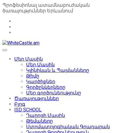
Պրոֆեսիոնալ ատամնաբուժական
ծառայություններ Երևանում
Մեր Մասին
Մեր Մասին
Կլինիկան և Պայմանները
Թիմը
Կարծիքներ
Գործընկերները
Մեր գործունեությունը
Ծառայություններ
Բլոգ
ISD SCHOOL
Դպրոցի Մասին
Թեմաները
Ստոմատոլոգիական Գրադարան
Դպրոցի Գործունեություն