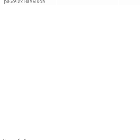
рабочих навыков
Стоматологическа
библиотека ISD