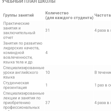
УЧЕБНЫЙ ПЛАН ШКОЛЫ
Количество
Группы занятий
Частота
(для каждого студента)
Практические
занятия и
31
4 раза в
заключительный
отчет
Занятия по развитию
лидерских качеств,
командной
4
вовлеченности,
языка тела и др.
Специализированные
уроки английского
10
В течени
языка
Студенческая
1
1 раз в 
презентация
Специализированные
лекции и занятия по
приобретению
37
4 раза в
профессиональных