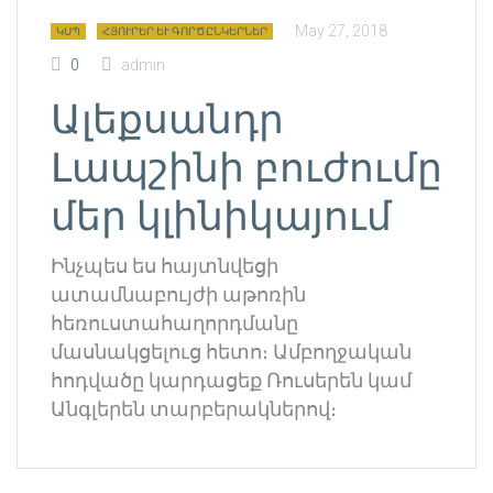
May 27, 2018
ԿՍՊ
ՀՅՈՒՐԵՐ ԵՒ ԳՈՐԾԸՆԿԵՐՆԵՐ
0
admin
Ալեքսանդր
Լապշինի բուժումը
մեր կլինիկայում
Ինչպես ես հայտնվեցի
ատամնաբույժի աթոռին
հեռուստահաղորդմանը
մասնակցելուց հետո։ Ամբողջական
հոդվածը կարդացեք Ռուսերեն կամ
Անգլերեն տարբերակներով։